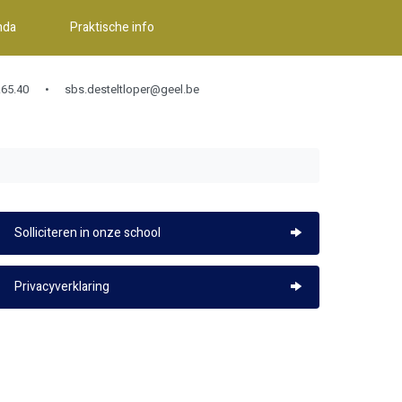
nda
Praktische info
65.40
sbs.desteltloper@geel.be
Solliciteren in onze school
Privacyverklaring