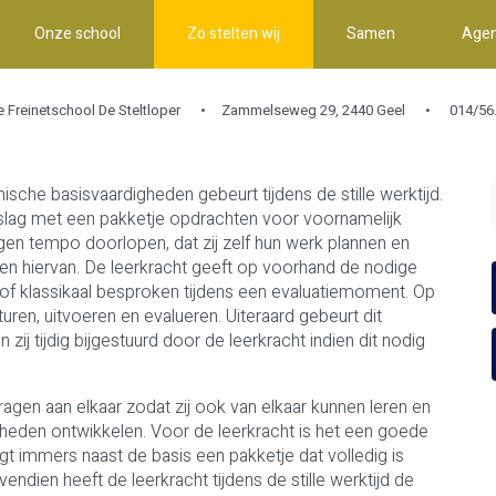
Onze school
Zo stelten wij
Samen
Age
e Freinetschool De Steltloper
Zammelseweg 29, 2440 Geel
014/56.
ische basisvaardigheden gebeurt tijdens de stille werktijd.
slag met een pakketje opdrachten voor voornamelijk
eigen tempo doorlopen, dat zij zelf hun werk plannen en
gen hiervan. De leerkracht geeft op voorhand de nodige
l of klassikaal besproken tijdens een evaluatiemoment. Op
uren, uitvoeren en evalueren. Uiteraard gebeurt dit
ij tijdig bijgestuurd door de leerkracht indien dit nodig
gen aan elkaar zodat zij ook van elkaar kunnen leren en
igheden ontwikkelen. Voor de leerkracht is het een goede
jgt immers naast de basis een pakketje dat volledig is
ndien heeft de leerkracht tijdens de stille werktijd de