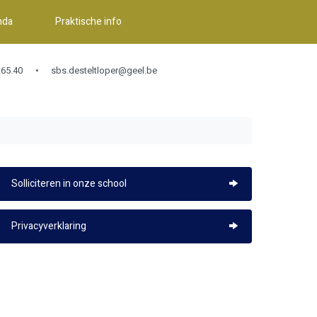
nda
Praktische info
65.40
sbs.desteltloper@geel.be
Solliciteren in onze school
Privacyverklaring