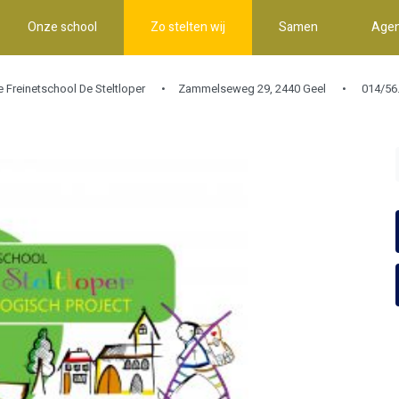
Onze school
Zo stelten wij
Samen
Age
e Freinetschool De Steltloper
Zammelseweg 29, 2440 Geel
014/56.