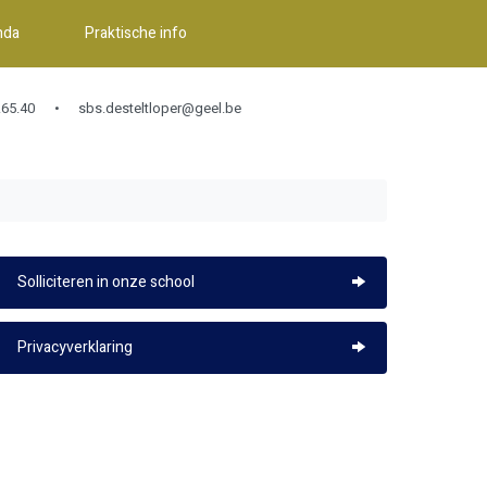
nda
Praktische info
65.40
sbs.desteltloper@geel.be
Solliciteren in onze school
Privacyverklaring