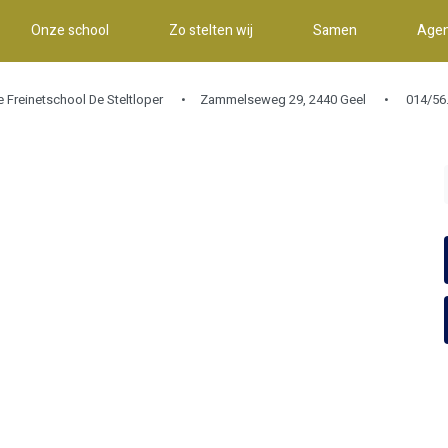
Onze school
Zo stelten wij
Samen
Age
e Freinetschool De Steltloper
Zammelseweg 29, 2440 Geel
014/56.