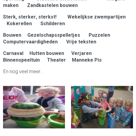
maken
Zandkastelen bouwen
Sterk, sterker, sterkst!
Wekelijkse zwempartijen
Kokerellen
Schilderen
Bouwen
Gezelschapsspelletjes
Puzzelen
Computervaardigheden
Vrije teksten
Carnaval
Hutten bouwen
Verjaren
Binnenspeeltuin
Theater
Manneke Pis
En nog veel meer…