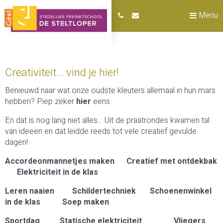
Menu
Creativiteit... vind je hier!
Benieuwd naar wat onze oudste kleuters allemaal in hun mars
hebben? Piep zeker
hier
eens.
En dat is nog lang niet alles… Uit de praatrondes kwamen tal
van ideeën en dat leidde reeds tot vele creatief gevulde
dagen!
Accordeonmannetjes maken
Creatief met ontdekbak
Elektriciteit in de klas
Leren naaien
Schildertechniek
Schoenenwinkel
in de klas
Soep maken
Sportdag
Statische elektriciteit
Vliegers