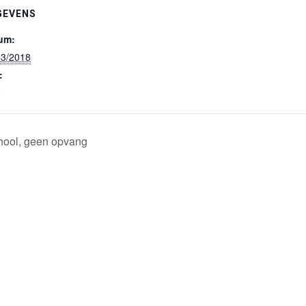
GEVENS
um:
03/2018
:
0
hool, geen opvang