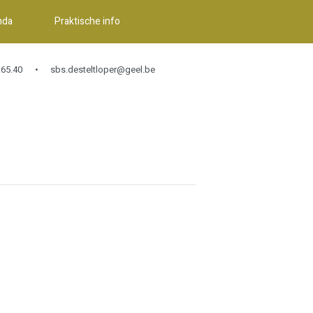
nda
Praktische info
65.40
sbs.desteltloper@geel.be