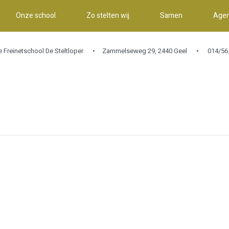
Onze school
Zo stelten wij
Samen
Age
e Freinetschool De Steltloper
Zammelseweg 29, 2440 Geel
014/56.